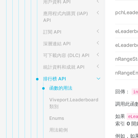
用戶資料 API
pchLead
應用程式內購買 (IAP)
API
eLeaderb
訂閱 API
深層連結 API
eLeaderb
可下載內容 (DLC) API
nRangeSt
統計資料和成就 API
nRangeE
排行榜 API
函數的用法
回傳：
i
Viveport.Leaderboard
調用此函數
類別
如果
eLe
Enums
索引
0
開
用法範例
例如，如