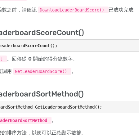
函數之前，請確認
已成功完成。
DownloadLeaderBoardScore()
aderboardScoreCount()
LeaderboardScoreCount();
。回傳從
0
開始的得分總數字。
nt
值調用
。
GetLeaderBoardScore()
aderboardSortMethod()
oardSortMethod GetLeaderboardSortMethod();
。
eaderBoardSortMethod
榜的排序方法，以便可以正確顯示數據。