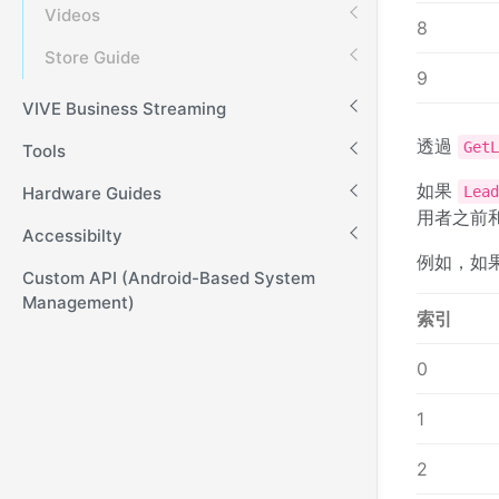
Videos
8
Store Guide
9
VIVE Business Streaming
透過
Get
Tools
如果
Hardware Guides
Lea
用者之前
Accessibilty
例如，如
Custom API (Android-Based System
Management)
索引
0
1
2