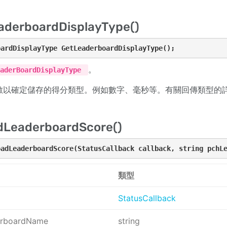
aderboardDisplayType()
oardDisplayType GetLeaderboardDisplayType();
。
eaderBoardDisplayType
數以確定儲存的得分類型。例如數字、毫秒等。有關回傳類型的
dLeaderboardScore()
oadLeaderboardScore(StatusCallback callback, string pchL
類型
StatusCallback
erboardName
string