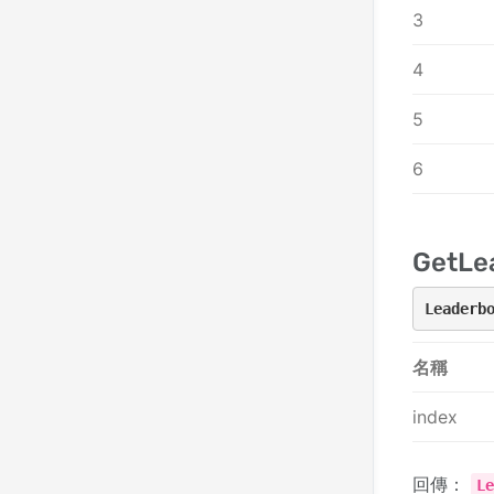
3
4
5
6
GetLe
Leaderb
名稱
index
回傳：
L