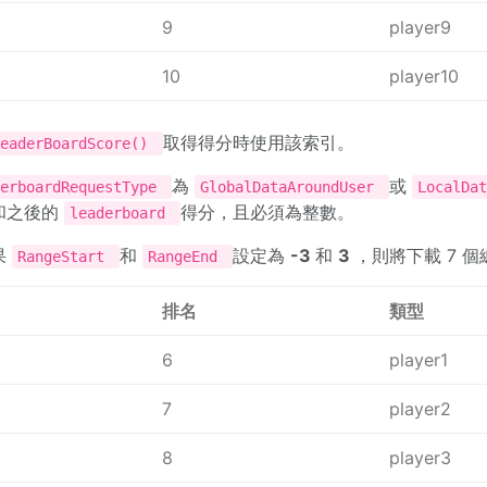
9
player9
10
player10
取得得分時使用該索引。
LeaderBoardScore()
為
或
derboardRequestType
GlobalDataAroundUser
LocalDa
和之後的
得分，且必須為整數。
leaderboard
果
和
設定為
-3
和
3
，則將下載 7 
RangeStart
RangeEnd
排名
類型
6
player1
7
player2
8
player3