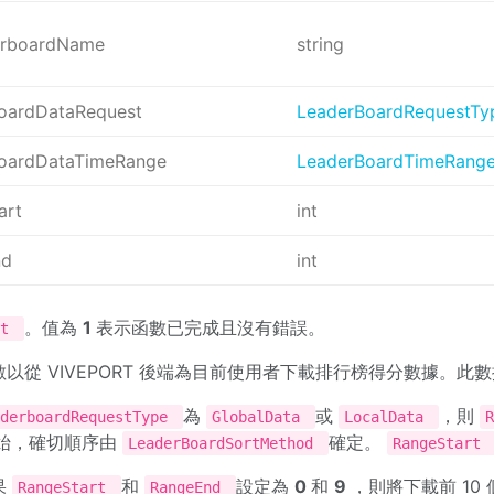
erboardName
string
oardDataRequest
LeaderBoardRequestTy
oardDataTimeRange
LeaderBoardTimeRang
art
int
nd
int
。值為
1
表示函數已完成且沒有錯誤。
nt
以從 VIVEPORT 後端為目前使用者下載排行榜得分數據。此數據
為
或
，則
aderboardRequestType
GlobalData
LocalData
始，確切順序由
確定。
LeaderBoardSortMethod
RangeStart
果
和
設定為
0
和
9
，則將下載前 10
RangeStart
RangeEnd