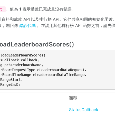
。值為
1
表示函數已完成且沒有錯誤。
nt
計資料和成就 API 以及排行榜 API。它們共享相同的初始化
敗，則回傳
錯誤代碼
。在調用其他排行榜 API 函數之前，請先
oadLeaderboardScores()
loadLeaderboardScores(

sCallback callback, 

g pchLeaderboardName, 

rBoardRequestType eLeaderboardDataRequest, 

rBoardTimeRange eLeaderboardDataTimeRange, 

RangeStart, 

nRangeEnd);
類型
StatusCallback