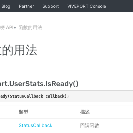
Blog
Partner
Support
VIVEPORT Console
榜 API
函數的用法
數的用法
rt.UserStats.IsReady()
eady(StatusCallback callback);
類型
描述
StatusCallback
回調函數