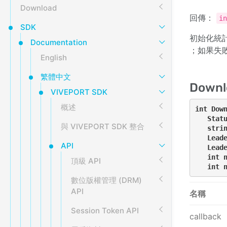
Download
回傳：
i
SDK
初始化統
Documentation
；如果失
English
繁體中文
Downl
VIVEPORT SDK
概述
int Down
   Statu
與 VIVEPORT SDK 整合
   strin
   Leade
API
   Leade
   int n
頂級 API
   int 
數位版權管理 (DRM)
API
名稱
Session Token API
callback