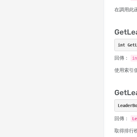
在調用此
GetLe
int Get
回傳：
i
使用索引
GetLe
LeaderB
回傳：
L
取得排行