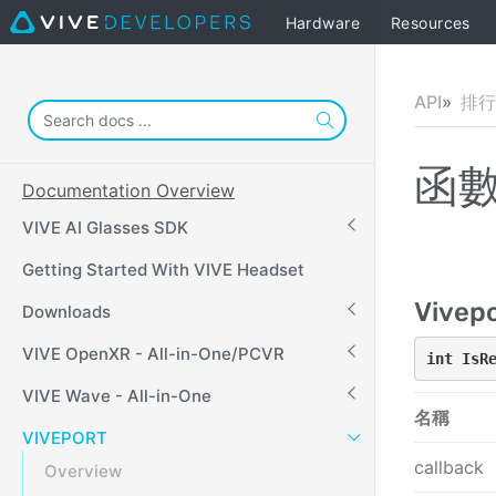
Hardware
Resources
API
排行
函
Documentation Overview
VIVE AI Glasses SDK
Getting Started With VIVE Headset
Vivepo
Downloads
VIVE OpenXR - All-in-One/PCVR
int IsR
VIVE Wave - All-in-One
名稱
VIVEPORT
callback
Overview