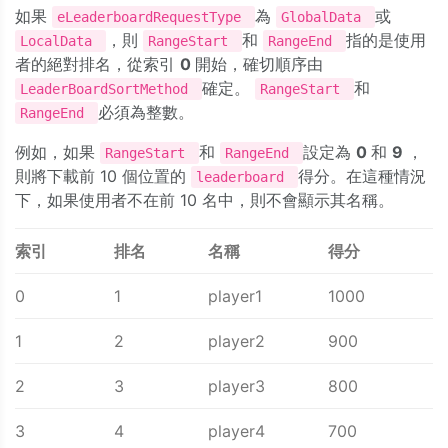
如果
為
或
eLeaderboardRequestType
GlobalData
，則
和
指的是使用
LocalData
RangeStart
RangeEnd
者的絕對排名，從索引
0
開始，確切順序由
確定。
和
LeaderBoardSortMethod
RangeStart
必須為整數。
RangeEnd
例如，如果
和
設定為
0
和
9
，
RangeStart
RangeEnd
則將下載前 10 個位置的
得分。在這種情況
leaderboard
下，如果使用者不在前 10 名中，則不會顯示其名稱。
索引
排名
名稱
得分
0
1
player1
1000
1
2
player2
900
2
3
player3
800
3
4
player4
700