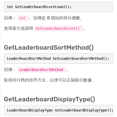
int GetLeaderboardScoreCount();
回傳：
。回傳從
0
開始的得分總數。
int
使用索引值調用
。
GetLeaderBoardScore()
GetLeaderboardSortMethod()
LeaderBoardSortMethod GetLeaderboardSortMethod();
回傳：
。
LeaderBoardSortMethod
取得排行榜的排序方法，以便可以正確顯示數據。
GetLeaderboardDisplayType()
LeaderBoardDisplayType GetLeaderboardDisplayType();