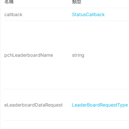
名稱
類型
callback
StatusCallback
pchLeaderboardName
string
eLeaderboardDataRequest
LeaderBoardRequestType