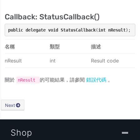
Callback: StatusCallback()
public
delegate
void
StatusCallback
(
int
nResult
);
名稱
類型
描述
nResult
int
Result code
關於
的可能結果，請參閱
錯誤代碼
。
nResult
Next
Shop