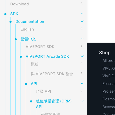
Download
SDK
Documentation
English
繁體中文
VIVEPORT SDK
Shop
VIVEPORT Arcade SDK
All pro
概述
VIVE XR
與 VIVEPORT SDK 整合
VIVE F
API
Focus 
頂級 API
Pro ser
Cosmos
數位版權管理 (DRM)
API
Access
函數的用法
Compar