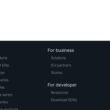
For business
ducts
Solutions
 Elite
ISV partners
low
Stories
series
For developer
ies
Resources
 series
Download SDKs
ories
e products