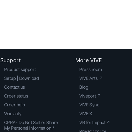
Support
More VIVE
Product support
Press room
Setup | Download
VIVE Arts ↗
Contact us
Blog
Order status
Viveport ↗
Order help
VIVE Sync
Warranty
VIVE X
CPRA- Do Not Sell or Share
VR for Impact ↗
My Personal Information /
Privacy policy