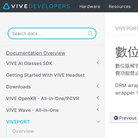
Hardware
Resources
VIVEPORT
數位
Documentation Overview
VIVE AI Glasses SDK
數位版權
費功能禁
Getting Started With VIVE Headset
DRM wr
Downloads
wrapp
VIVE OpenXR - All-in-One/PCVR
VIVE Wave - All-in-One
Previous
VIVEPORT
Overview