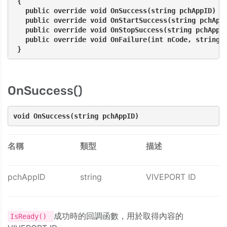
 { 
   public override void OnSuccess(string pchAppID) 
   public override void OnStartSuccess(string pchApp
   public override void OnStopSuccess(string pchAppI
   public override void OnFailure(int nCode, string 
 } 
OnSuccess()
void OnSuccess(string pchAppID) 
名稱
類型
描述
pchAppID
string
VIVEPORT ID
成功時的回調函數，用於取得內容的
IsReady()