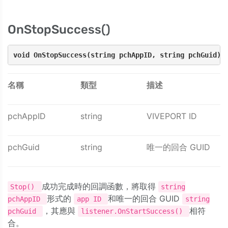
OnStopSuccess()
void OnStopSuccess(string pchAppID, string pchGuid) 
名稱
類型
描述
pchAppID
string
VIVEPORT ID
pchGuid
string
唯一的回合 GUID
成功完成時的回調函數，將取得
Stop()
string
形式的
和唯一的回合 GUID
pchAppID
app ID
string
，其應與
相符
pchGuid
listener.OnStartSuccess()
合。