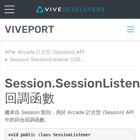
VIVEPORT
API
Arcade 計次型 (Session) API
Session.SessionListener 回調函數
Session.SessionListen
回調函數
繼承自 Session 類別，用於 Arcade 計次型 (Session) API
中的回合回調函數。
void public class SessionListener 