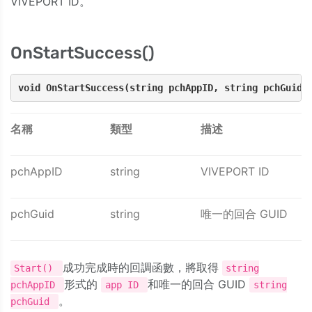
VIVEPORT ID。
OnStartSuccess()
void OnStartSuccess(string pchAppID, string pchGuid)
名稱
類型
描述
pchAppID
string
VIVEPORT ID
pchGuid
string
唯一的回合 GUID
成功完成時的回調函數，將取得
Start()
string
形式的
和唯一的回合 GUID
pchAppID
app ID
string
。
pchGuid