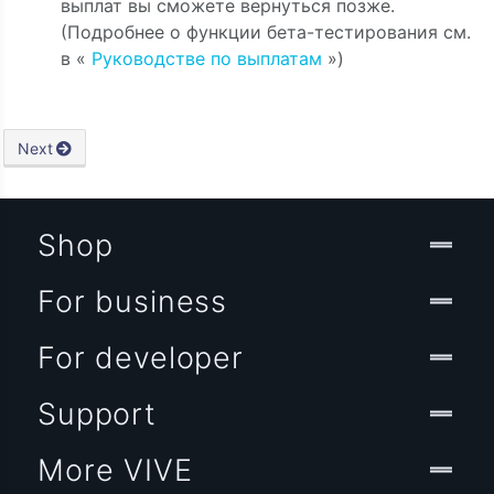
выплат вы сможете вернуться позже.
(Подробнее о функции бета-тестирования см.
в «
Руководстве по выплатам
»)
Next
Shop
For business
For developer
Support
More VIVE