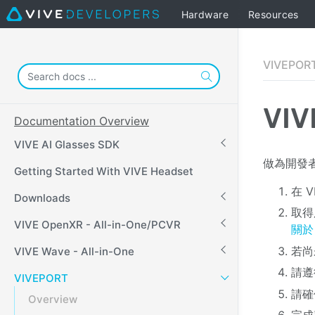
Hardware
Resources
VIVEPOR
VI
Documentation Overview
VIVE AI Glasses SDK
做為開發者
Getting Started With VIVE Headset
在 
Downloads
取得用
VIVE OpenXR - All-in-One/PCVR
關於 
若尚
VIVE Wave - All-in-One
請遵
VIVEPORT
請確
Overview
完成