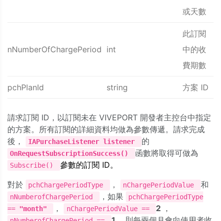
或天數
此訂閱
nNumberOfChargePeriod
int
中的收
費期數
pchPlanId
string
方案 ID
請求訂閱 ID，以訂閱未在 VIVEPORT 開發者主控台中指定
的方案。所有訂閱的詳細資料均做為參數傳遞。請求完成
後，
的
IAPurchaseListener listener
函數將取得可做為
OnRequestSubscriptionSuccess()
參數的訂閱 ID。
Subscribe()
對於
，
和
pchChargePeriodType
nChargePeriodValue
，如果
nNumberofChargePeriod
pchChargePeriodType
，
2
，
==
"month"
nChargePeriodValue ==
1
，則每兩個月會向使用者收
nNumberofChargePeriod ==