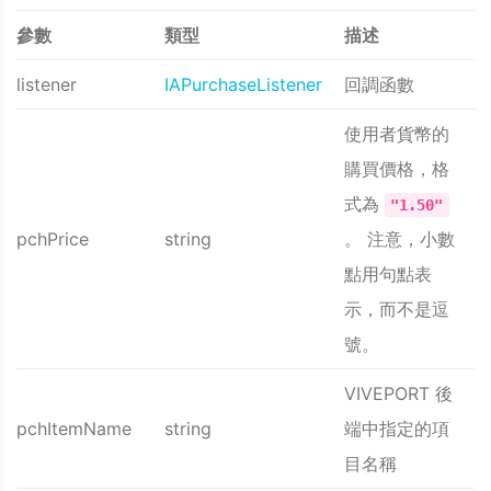
參數
類型
描述
listener
IAPurchaseListener
回調函數
使用者貨幣的
購買價格，格
式為
"1.50"
pchPrice
string
。 注意，小數
點用句點表
示，而不是逗
號。
VIVEPORT 後
pchItemName
string
端中指定的項
目名稱