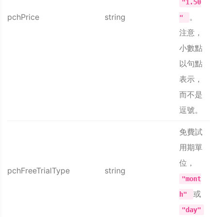
"1.50
pchPrice
string
。
"
注意，
小數點
以句點
表示，
而不是
逗號。
免費試
用期單
位，
pchFreeTrialType
string
"mont
或
h"
"day"