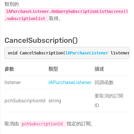
類別的
IAPurchaseListener.OnQuerySubscriptionListSuccess()
取得。
.subscriptionlist
CancelSubscription()
void CancelSubscription(
IAPurchaseListener
 listener,
參數
類型
描述
listener
IAPurchaseListener
回調函數
要取消的訂閱
pchSubscriptionId
string
ID
取消由
指定的訂閱。
pchSubscriptionId