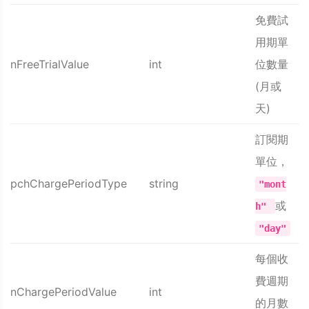
免費試
用期單
nFreeTrialValue
int
位數量
(月或
天)
訂閱期
單位，
pchChargePeriodType
string
"mont
或
h"
"day"
每個收
費週期
nChargePeriodValue
int
的月數