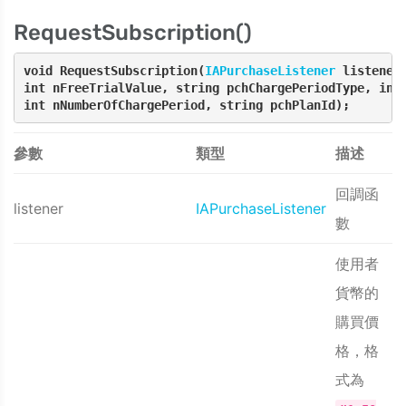
RequestSubscription()
void RequestSubscription(
IAPurchaseListener
 listener
int nFreeTrialValue, string pchChargePeriodType, int 
int nNumberOfChargePeriod, string pchPlanId);
參數
類型
描述
回調函
listener
IAPurchaseListener
數
使用者
貨幣的
購買價
格，格
式為