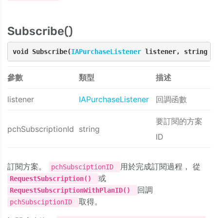
Subscribe()
void Subscribe(
IAPurchaseListener
 listener, string p
參數
類型
描述
listener
IAPurchaseListener
回調函數
要訂閱的方案
pchSubscriptionId
string
ID
訂閱方案。
用於完成訂閱過程，
從
pchSubsciptionID
或
RequestSubscription()
回調
RequestSubscriptionWithPlanID()
取得。
pchSubsciptionID