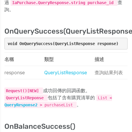
過
查
IaPurchase.QueryResponse.string purchase_id
詢。
OnQuerySuccess(QueryListResponse
void OnQuerySuccess(QueryListResponse response)
名稱
類型
描述
response
QueryListResponse
查詢結果列表
成功回傳的回調函數。
Request()[NEW]
包括了含有購買清單的
QueryListReponse
List
<
。
QueryResponse2
>
purchaseList
OnBalanceSuccess()