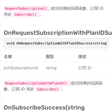
成功回傳的回調函數。訂閱 ID
RequestSubscription()
用於
。
Subscribe()
OnRequestSubscriptionWithPlanIDSu
void OnRequestSubscriptionWithPlanIDSuccess(string p
名稱
類型
描述
pchSubscriptionId
string
訂閱 ID
成功回傳的回調函
RequestSubscriptionWithPlanID()
數。訂閱 ID 用於
。
Subscribe()
OnSubscribeSuccess(string