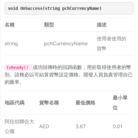
void OnSuccess(string pchCurrencyName)
名稱
類型
描述
使用者使用的
string
pchCurrencyName
貨幣
成功回傳時的回調函數，用於取得使用者的幣
IsReady()
別。請務必以可結算貨幣設定價格。開發人員負責管理自己
的匯率。
最小單
地區代碼
貨幣名稱
最低價格
位
阿拉伯聯合大
AED
3.67
0.01
公國