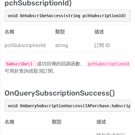
pchSubscriptionId)
void OnSubscribeSuccess(string pchSubscriptionId)
名稱
類型
描述
pchSubscriptionId
string
訂閱 ID
成功回傳的回調函數。
Subscribe()
pchSubscriptionId
可用於查詢或取消訂閱。
OnQuerySubscriptionSuccess()
void OnQuerySubscriptionSuccess(IAPurchase.Subscript
名稱
類型
描述