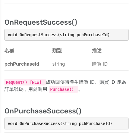
OnRequestSuccess()
void OnRequestSuccess(string pchPurchaseId)
名稱
類型
描述
pchPurchaseId
string
購買 ID
成功回傳時產生購買 ID。購買 ID 即為
Request() [NEW]
訂單號碼，用於調用
。
Purchase()
OnPurchaseSuccess()
void OnPurchaseSuccess(string pchPurchaseId)