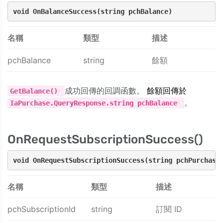
void OnBalanceSuccess(string pchBalance)
名稱
類型
描述
pchBalance
string
餘額
成功回傳的回調函數。
餘額回傳於
GetBalance()
。
IaPurchase.QueryResponse.string pchBalance
OnRequestSubscriptionSuccess()
void OnRequestSubscriptionSuccess(string pchPurchase
名稱
類型
描述
pchSubscriptionId
string
訂閱 ID