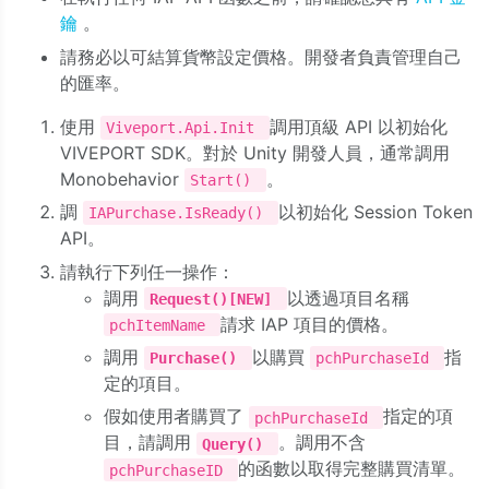
鑰
。
請務必以可結算貨幣設定價格。開發者負責管理自己
的匯率。
使用
調用頂級 API 以初始化
Viveport.Api.Init
VIVEPORT SDK。對於 Unity 開發人員，通常調用
Monobehavior
。
Start()
調
以初始化 Session Token
IAPurchase.IsReady()
API。
請執行下列任一操作：
調用
以透過項目名稱
Request()[NEW]
請求 IAP 項目的價格。
pchItemName
調用
以購買
指
Purchase()
pchPurchaseId
定的項目。
假如使用者購買了
指定的項
pchPurchaseId
目，請調用
。調用不含
Query()
的函數以取得完整購買清單。
pchPurchaseID