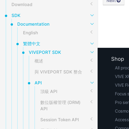
Next
Download
SDK
Documentation
English
繁體中文
VIVEPORT SDK
Shop
概述
All pro
與 VIVEPORT SDK 整合
VIVE XR
API
VIVE F
頂級 API
Focus 
數位版權管理 (DRM)
Pro ser
API
Cosmos
Session Token API
Access
Compar