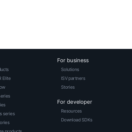
For business
ducts
Solutions
 Elite
ISV partners
low
Stories
series
For developer
ies
Resources
 series
Download SDKs
ories
e products