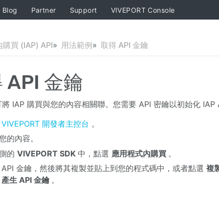
Blog
Partner
Support
VIVEPORT Console
買 (IAP) API
用法範例
取得 API 金鑰
 API 金鑰
鑰可將 IAP 購買與您的內容相關聯。您需要 API 密鑰以初始化 IAP
入
VIVEPORT 開發者主控台
。
您的內容。
左側的
VIVEPORT SDK
中，點選
應用程式內購買
。
 API 金鑰，然後將其複製並貼上到您的程式碼中，或者點選
複製
選
產生 API 金鑰
。