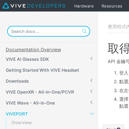
Hardware
Resources
應用程式內購
取得
Documentation Overview
VIVE AI Glasses SDK
API 金
Getting Started With VIVE Headset
登
Downloads
點選
在
VIVE OpenXR - All-in-One/PCVR
選擇
VIVE Wave - All-in-One
點
VIVEPORT
Overview