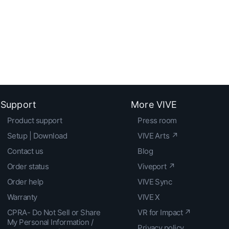
Support
More VIVE
Product support
Press room
Setup | Download
VIVE Arts ↗
Contact us
Blog
Order status
Viveport ↗
Order help
VIVE Sync
Warranty
VIVE X
CPRA- Do Not Sell or Share
VR for Impact ↗
My Personal Information /
Privacy policy