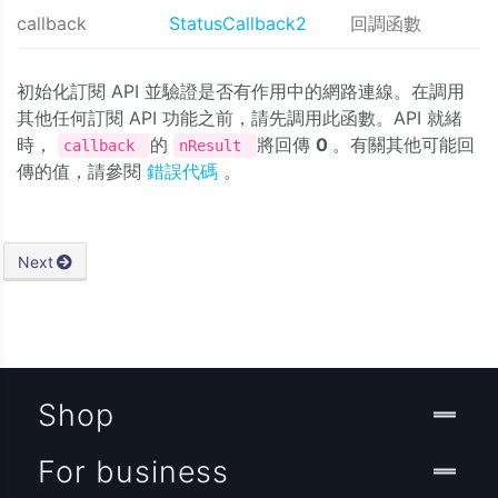
callback
StatusCallback2
回調函數
初始化訂閱 API 並驗證是否有作用中的網路連線。在調用
其他任何訂閱 API 功能之前，請先調用此函數。API 就緒
時，
的
將回傳
0
。有關其他可能回
callback
nResult
傳的值，請參閱
錯誤代碼
。
Next
Shop
For business