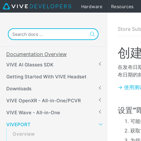
Hardware
Resources
Store Su
创建
Documentation Overview
VIVE AI Glasses SDK
在发布日期
布日期的
Getting Started With VIVE Headset
→ 使用测
Downloads
VIVE OpenXR - All-in-One/PCVR
设置“
VIVE Wave - All-in-One
可能
VIVEPORT
获取
Overview
为提