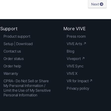
Next
Support
More VIVE
Product support
Press room
Setup | Download
VIVE Arts ↗
Contact us
Blog
Order status
Viveport ↗
Order help
VIVE Sync
Warranty
VIVE X
CPRA- Do Not Sell or Share
VR for Impact ↗
My Personal Information /
Privacy policy
Limit the Use of My Sensitive
Personal Information