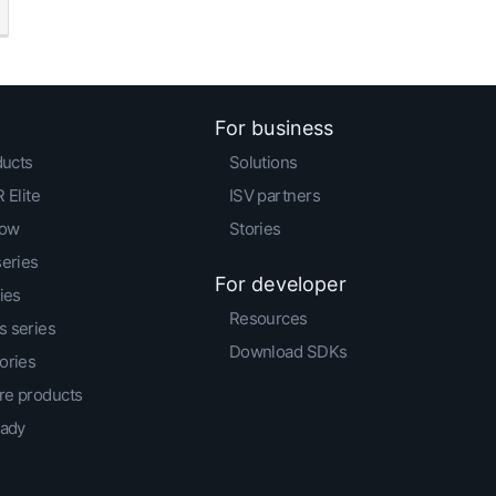
For business
ducts
Solutions
 Elite
ISV partners
low
Stories
series
For developer
ies
Resources
 series
Download SDKs
ories
e products
eady