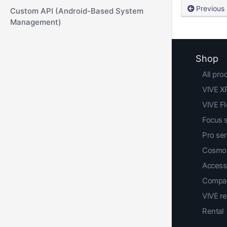
Previous
Custom API (Android-Based System
Management)
Shop
All pro
VIVE XR
VIVE F
Focus 
Pro ser
Cosmos
Access
Compar
VIVE r
Rental