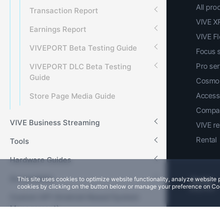
All pro
Transaction Report
VIVE XR
Earnings Report
VIVE F
VIVEPORT Beta Testing Guide
Focus 
Pro ser
VIVEPORT DLC Beta Testing
Guide
Cosmos
Access
Store Page Media Guide
Compar
VIVE Business Streaming
VIVE r
Rental
Tools
Hardware Guides
Accessibilty
This site uses cookies to optimize website functionality, analyze websit
cookies by clicking on the button below or manage your preference on Co
Custom API (Android-Based System
Management)