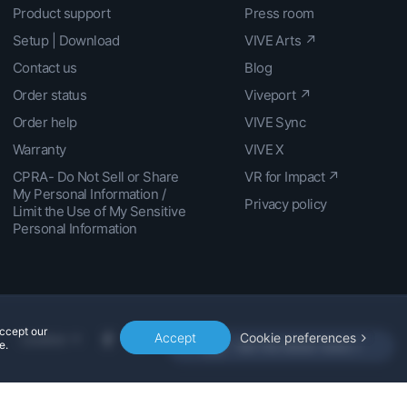
Product support
Press room
Setup | Download
VIVE Arts ↗
Contact us
Blog
Order status
Viveport ↗
Order help
VIVE Sync
Warranty
VIVE X
CPRA- Do Not Sell or Share
VR for Impact ↗
My Personal Information /
Privacy policy
Limit the Use of My Sensitive
Personal Information
accept our
Accept
Cookie preferences
Location
e.
Get the latest news »