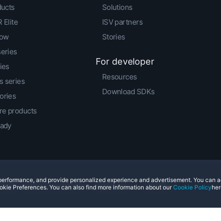
ducts
Solutions
 Elite
ISV partners
low
Stories
series
For developer
ies
Resources
 series
Download SDKs
ories
e products
eady
e performance, and provide personalized experience and advertisement. You can 
© 2011-2026 HTC Corporation
Legal Terms
Cookies
okie Preferences. You can also find more information about our
Cookie Policy
her