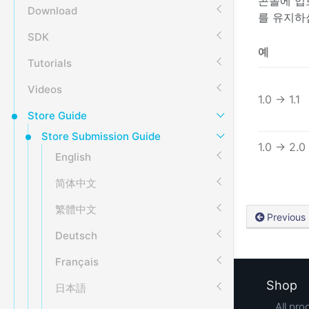
콘솔에 업
Download
를 유지하
SDK
예
Tutorials
Videos
1.0 → 1.1
Store Guide
Store Submission Guide
1.0 → 2.0
English
简体中文
繁體中文
Previous
Deutsch
Français
Shop
日本語
All pro