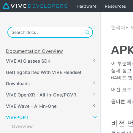
Hardware
Resources
한국어
AP
Documentation Overview
VIVE AI Glasses SDK
이 부분에
상세 정보
Getting Started With VIVE Headset
64비트 
Downloads
버전 코드 
VIVE OpenXR - All-in-One/PCVR
올바른 메
VIVE Wave - All-in-One
VIVEPORT
버전 
Overview