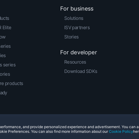
For business
ducts
Solutions
 Elite
ISV partners
low
Stories
series
For developer
ies
Resources
 series
Download SDKs
ories
e products
eady
e performance, and provide personalized experience and advertisement. You can 
© 2011-2026 HTC Corporation
Legal Terms
Cookies
okie Preferences. You can also find more information about our
Cookie Policy
her