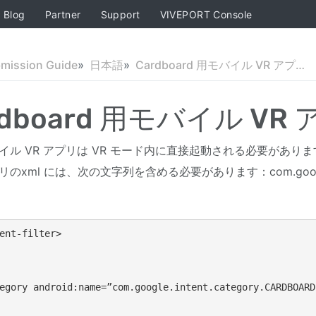
Blog
Partner
Support
VIVEPORT Console
bmission Guide
日本語
Cardboard 用モバイル VR アプリ要件
rdboard 用モバイル VR
イル VR アプリは VR モード内に直接起動される必要がありま
リのxml には、次の文字列を含める必要があります：com.google.int
ent-filter>

egory android:name=”com.google.intent.category.CARDBOARD”