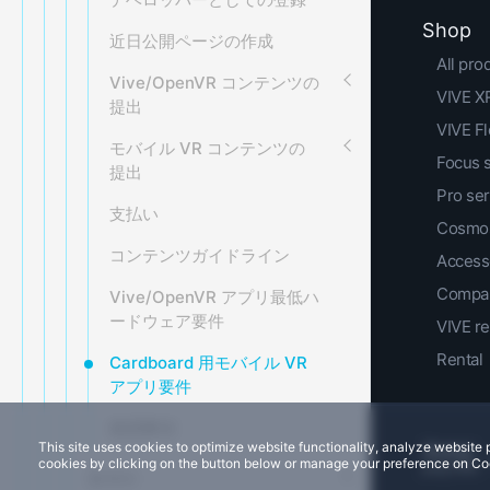
Shop
近日公開ページの作成
All pro
Vive/OpenVR コンテンツの
VIVE XR
提出
VIVE F
モバイル VR コンテンツの
Focus 
提出
Pro ser
支払い
Cosmos
コンテンツガイドライン
Access
Compar
Vive/OpenVR アプリ最低ハ
ードウェア要件
VIVE r
Rental
Cardboard 用モバイル VR
アプリ要件
推奨事項
This site uses cookies to optimize website functionality, analyze websit
cookies by clicking on the button below or manage your preference on Co
한국어