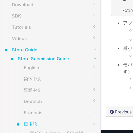
Download
</in
SDK
アプ
Tutorials
Videos
最小 
Store Guide
Store Submission Guide
モバ
English
す）
简体中文
繁體中文
Deutsch
Previous
Français
日本語
デベロッパーとしての登録