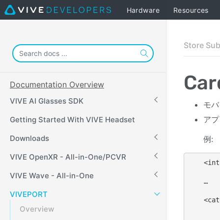
Hardware
Resources
Store Su
Ca
Documentation Overview
VIVE AI Glasses SDK
モバ
アプ
Getting Started With VIVE Headset
Downloads
例:
VIVE OpenXR - All-in-One/PCVR
<int
VIVE Wave - All-in-One
…

VIVEPORT
<cat
Overview
…
