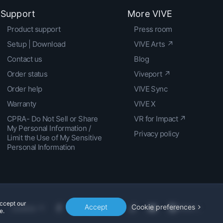
Support
More VIVE
Product support
Press room
Setup | Download
VIVE Arts ↗
Contact us
Blog
Order status
Viveport ↗
Order help
VIVE Sync
Warranty
VIVE X
CPRA- Do Not Sell or Share
VR for Impact ↗
My Personal Information /
Privacy policy
Limit the Use of My Sensitive
Personal Information
accept our
Accept
Cookie preferences
Location
e.