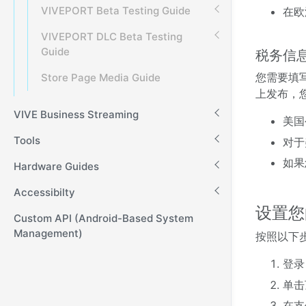
VIVEPORT Beta Testing Guide
在欧
VIVEPORT DLC Beta Testing
Guide
税务信
您需要填
Store Page Media Guide
上发布，您
VIVE Business Streaming
美国
Tools
对于
如果
Hardware Guides
Accessibilty
设置您
Custom API (Android-Based System
Management)
按照以下
登录
单击
在支