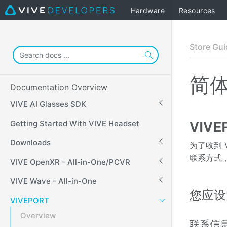
Hardware
Resources
Store Gui
简
Documentation Overview
VIVE AI Glasses SDK
Getting Started With VIVE Headset
VIV
Downloads
为了收到 
联系方式
VIVE OpenXR - All-in-One/PCVR
VIVE Wave - All-in-One
您应设
VIVEPORT
Overview
联系信