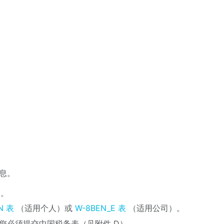
息。
表
。
N 表
（适用个人）或
W-8BEN_E 表
（适用公司）。
，您必须提交中国税务表（见附件 D）