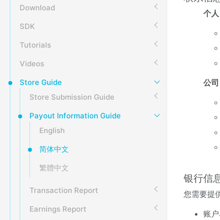
Download
个
SDK
Tutorials
Videos
公
Store Guide
Store Submission Guide
Payout Information Guide
English
简体中文
繁體中文
银行信
Transaction Report
您需要提供
Earnings Report
账户