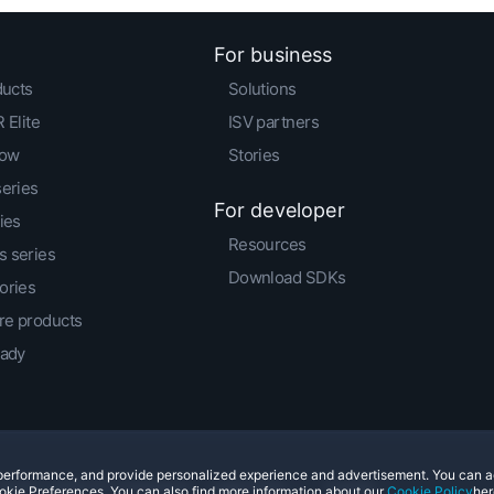
For business
ducts
Solutions
 Elite
ISV partners
low
Stories
series
For developer
ies
Resources
 series
Download SDKs
ories
e products
eady
e performance, and provide personalized experience and advertisement. You can 
© 2011-2026 HTC Corporation
Legal Terms
Cookies
okie Preferences. You can also find more information about our
Cookie Policy
her