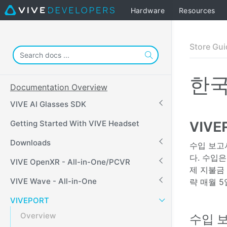
Hardware
Resources
Store Gui
한
Documentation Overview
VIVE AI Glasses SDK
Getting Started With VIVE Headset
VIV
Downloads
수입 보고
다. 수입
VIVE OpenXR - All-in-One/PCVR
제 지불금
VIVE Wave - All-in-One
략 매월 
VIVEPORT
Overview
수입 