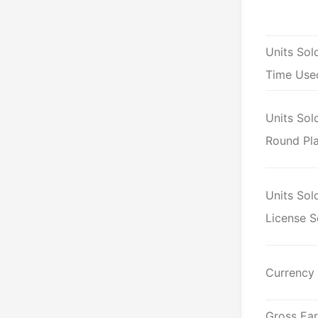
Units Sol
Time Use
Units Sol
Round Pl
Units Sol
License S
Currency
Gross Ear