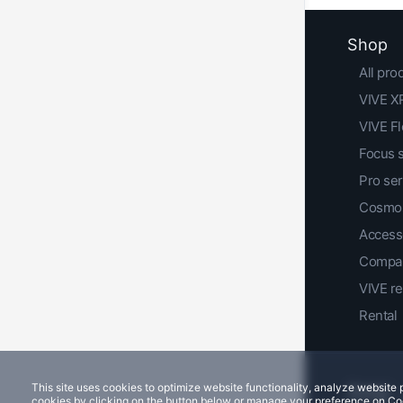
Shop
All pro
VIVE XR
VIVE F
Focus 
Pro ser
Cosmos
Access
Compar
VIVE r
Rental
This site uses cookies to optimize website functionality, analyze websit
cookies by clicking on the button below or manage your preference on Co