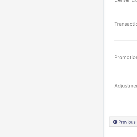
Center C
Transacti
Promotio
Adjustme
Previous