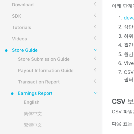
Download
아래 단계에
SDK
deve
상단
Tutorials
하위
Videos
월간
Store Guide
월간
Store Submission Guide
Vi
Payout Information Guide
CS
필터
Transaction Report
Earnings Report
CSV 
English
CSV 파
简体中文
다음 표는 
繁體中文