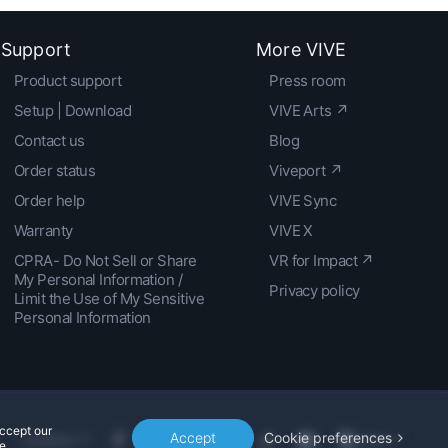
Support
More VIVE
Product support
Press room
Setup | Download
VIVE Arts ↗
Contact us
Blog
Order status
Viveport ↗
Order help
VIVE Sync
Warranty
VIVE X
CPRA- Do Not Sell or Share
VR for Impact ↗
My Personal Information /
Privacy policy
Limit the Use of My Sensitive
Personal Information
accept our
Accept
Cookie preferences
Location
e.