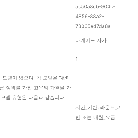
ac50a8cb-904c-
4859-88a2-
73065ed7da8a
아케이드 사가
1
모델이 있으며, 각 모델은 “판매
다른 정의를 가진 고유의 가격을 가
 모델 유형은 다음과 같습니다:
시간_기반, 라운드_기
반 또는 매월_요금.