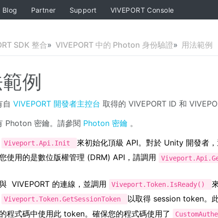
Blog
Partner
Support
VIVEPORT Console
ORT SDK 整合
VIVEPORT 中的 Photon 身份驗證
用法範例
法範例
有自
VIVEPORT 開發者主控台
取得的 VIVEPORT ID 和 VIVEP
 Photon 密鑰。請參閱
Photon 密鑰
。
用
來初始化頂級 API。對於 Unity 開發者，通
Viveport.Api.Init
您使用的是數位版權管理 (DRM) API，請調用
Viveport.Api.
與 VIVEPORT 的連線，並調用
來
Viveport.Token.IsReady()
用
以取得 session token。
Viveport.Token.GetSessionToken
的程式碼中使用此 token。確保您的程式碼使用了
CustomAuth