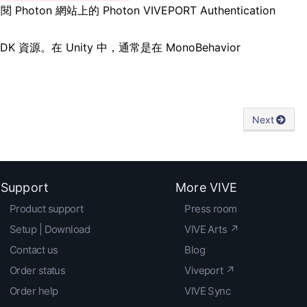
閱 Photon 網站上的
Photon VIVEPORT Authentication
SDK 資源。在 Unity 中，通常是在 MonoBehavior
Next
Support
More VIVE
Product support
Press room
Setup | Download
VIVE Arts ↗
Contact us
Blog
Order status
Viveport ↗
Order help
VIVE Sync