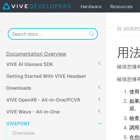
Hardware
Resources
與 VIVEP
用
Documentation Overview
VIVE AI Glasses SDK
確保您擁
Getting Started With VIVE Headset
確保您擁有
Downloads
使
VIVE OpenXR - All-in-One/PCVR
如果
容。
VIVE Wave - All-in-One
檢查
VIVEPORT
調
Overview
在您