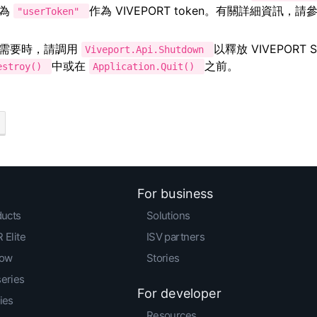
定為
作為 VIVEPORT token。有關詳細資訊，請參
"userToken"
需要時，請調用
以釋放 VIVEPORT 
Viveport.Api.Shutdown
中或在
之前。
estroy()
Application.Quit()
For business
ducts
Solutions
 Elite
ISV partners
low
Stories
series
For developer
ies
Resources