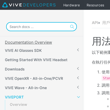
Hardware
Resources
API
用戶
用
Documentation Overview
VIVE AI Glasses SDK
以下範例重
Getting Started With VIVE Headset
在執行任何
Downloads
使
VIVE OpenXR - All-in-One/PCVR
Sta
調
VIVE Wave - All-in-One
調用
VIVEPORT
Overview