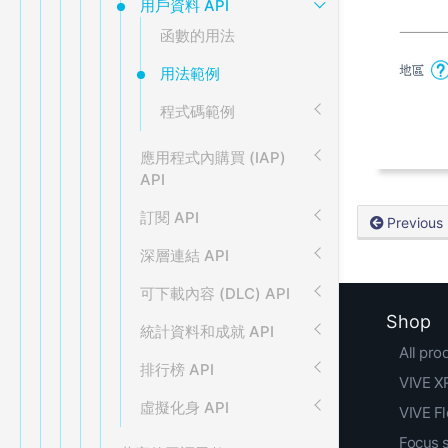
用戶資料 API
函數的用法
用法範例
程式碼範例
應用程式內購買 (IAP)
API
訂閱 API
Previous
深層連結 API
可下載內容 (DLC) API
Shop
統計資料和成就 API
All pro
排行榜 API
VIVE XR
虛擬化身 API
VIVE F
Focus 