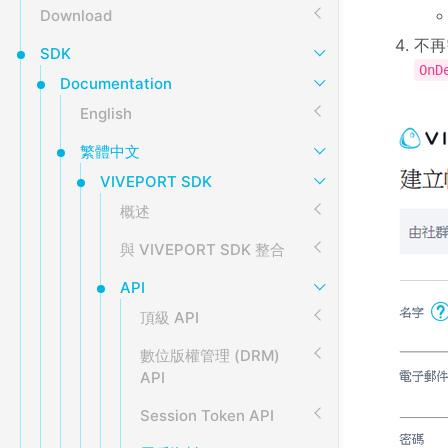
Download
不再
SDK
OnD
Documentation
English
繁體中文
VIVEPORT SDK
概述
與 VIVEPORT SDK 整合
API
頂級 API
數位版權管理 (DRM)
API
Session Token API