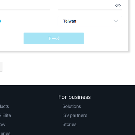
For business
ducts
Solutions
 Elite
ISV partners
low
Stories
series