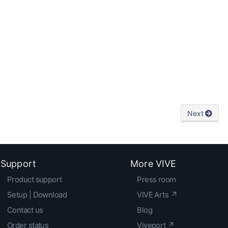
Next
Support
More VIVE
Product support
Press room
Setup | Download
VIVE Arts ↗
Contact us
Blog
Order status
Viveport ↗