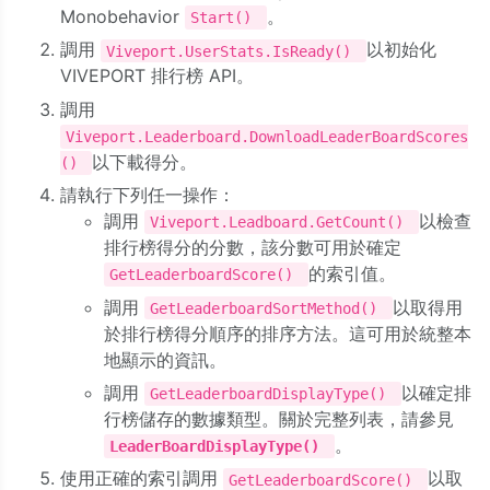
Monobehavior
。
Start()
調用
以初始化
Viveport.UserStats.IsReady()
VIVEPORT 排行榜 API。
調用
Viveport.Leaderboard.DownloadLeaderBoardScores
以下載得分。
()
請執行下列任一操作：
調用
以檢查
Viveport.Leadboard.GetCount()
排行榜得分的分數，該分數可用於確定
的索引值。
GetLeaderboardScore()
調用
以取得用
GetLeaderboardSortMethod()
於排行榜得分順序的排序方法。這可用於統整本
地顯示的資訊。
調用
以確定排
GetLeaderboardDisplayType()
行榜儲存的數據類型。關於完整列表，請參見
。
LeaderBoardDisplayType()
使用正確的索引調用
以取
GetLeaderboardScore()