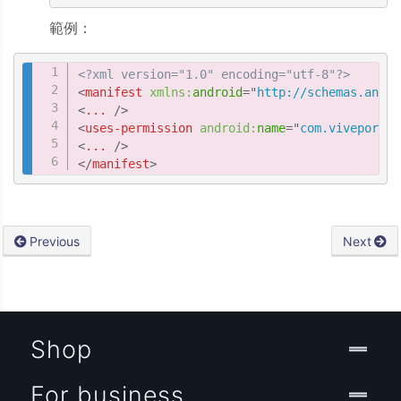
範例：
Copy
<?xml version="1.0" encoding="utf-8"?>
<
manifest
xmlns:
android
=
"
http://schemas.andro
<
...
/>
<
uses-permission
android:
name
=
"
com.viveport.C
<
...
/>
</
manifest
>
Previous
Next
Shop
For business