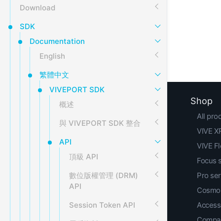
Download
SDK
Documentation
English
繁體中文
VIVEPORT SDK
Shop
概述
All pro
與 VIVEPORT SDK 整合
VIVE XR
API
VIVE F
頂級 API
Focus 
數位版權管理 (DRM)
Pro ser
API
Cosmos
Session Token API
Access
Compar