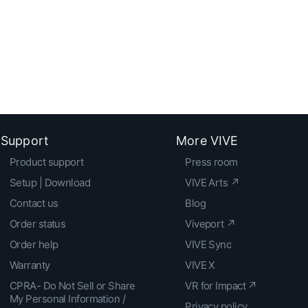
Support
More VIVE
Product support
Press room
Setup | Download
VIVE Arts ↗
Contact us
Blog
Order status
Viveport ↗
Order help
VIVE Sync
Warranty
VIVE X
CPRA- Do Not Sell or Share
VR for Impact ↗
My Personal Information /
Privacy policy