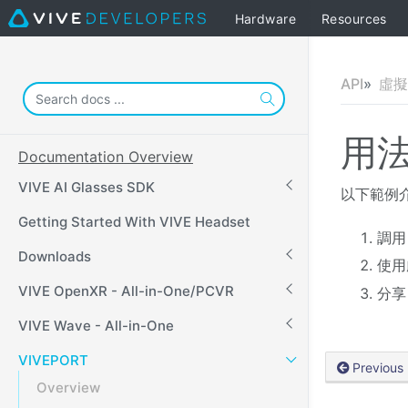
Hardware
Resources
API
虛擬
用
Documentation Overview
VIVE AI Glasses SDK
以下範例
Getting Started With VIVE Headset
調
Downloads
使用
VIVE OpenXR - All-in-One/PCVR
分享
VIVE Wave - All-in-One
VIVEPORT
Previous
Overview