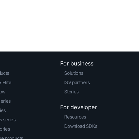
For business
ducts
Solutions
 Elite
ISV partners
low
Stories
series
For developer
ies
Resources
 series
Download SDKs
ories
e products