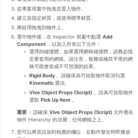
從專案視窗中拖曳並置入物件。
建立並指定材質，或使用標準材質。
將紋理拖曳到物件上。
選中物件後，在 Inspector 視窗中點選
Add
Component
，以加入所有以下元件：
選擇的碰撞體。如果選擇網格碰撞體，請務必指
定要套用的網格。請注意，複雜或極其平滑的網
格可能會造成不可預測的結果。
Rigid Body
。請確保為可拾取物件取消勾選
Kinematic
選項。
Vive Object Props (Script)
。請為可拾取物件
選取
Pick Up Item
。
重要
：請確保
Vive Object Props (Script)
元件應在
物件 Hierarchy 的頂層，任何網格之上。
您可以將音訊加到相應的欄位，在動作發生時即播放