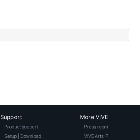
Support
More VIVE
Product support
Press room
Setup | Download
VIVE Arts ↗