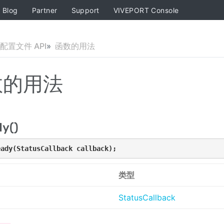
Blog
Partner
Support
VIVEPORT Console
配置文件 API
函数的用法
数的用法
y()
eady
(StatusCallback callback);
类型
StatusCallback