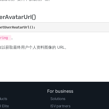
rAvatarUrl()
GetUserAvatarUrl();
。
tring
数以获取最终用户个人资料图像的 URL。
For business
ducts
Solutions
 Elite
ISV partners