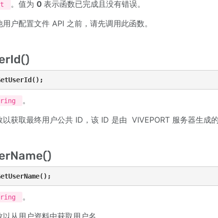
。值为
0
表示函数已完成且没有错误。
nt
用户配置文件 API 之前，请先调用此函数。
rId()
GetUserId();
。
tring
获取最终用户公共 ID，该 ID 是由 VIVEPORT 服务器生成的唯
erName()
GetUserName();
。
tring
数以从用户资料中获取用户名。