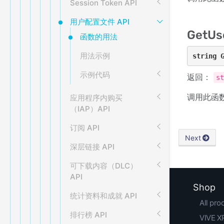
Session Token API
用户配置文件 API
GetUse
函数的用法
用法示例
string 
示例代码
返回：
s
调用此函
应用程序内购买
（IAP）API
订阅 API
Next
深层链接 API
可下载内容（DLC）
API
Shop
统计资料和成就 API
All pro
排行榜 API
VIVE XR