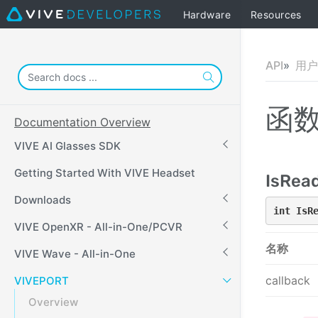
Hardware
Resources
API
用户
函
Documentation Overview
VIVE AI Glasses SDK
Getting Started With VIVE Headset
IsRead
Downloads
int 
IsR
VIVE OpenXR - All-in-One/PCVR
名称
VIVE Wave - All-in-One
callback
VIVEPORT
Overview