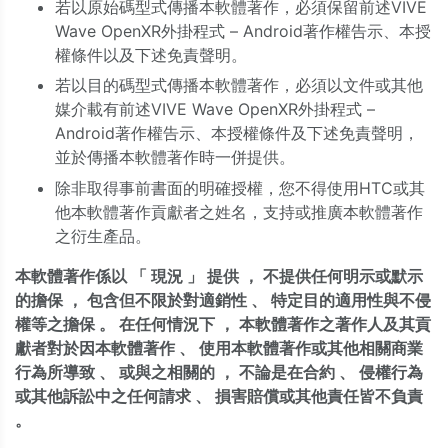
若以原始碼型式傳播本軟體著作，必須保留前述VIVE
Wave OpenXR外掛程式 – Android著作權告示、本授
權條件以及下述免責聲明。
若以目的碼型式傳播本軟體著作，必須以文件或其他
媒介載有前述VIVE Wave OpenXR外掛程式 –
Android著作權告示、本授權條件及下述免責聲明，
並於傳播本軟體著作時一併提供。
除非取得事前書面的明確授權，您不得使用HTC或其
他本軟體著作貢獻者之姓名，支持或推廣本軟體著作
之衍生產品。
本軟體著作係以
「
現況
」
提供
，
不提供任何明示或默示
的擔保
，
包含但不限於對適銷性
、
特定目的適用性與不侵
權等之擔保
。
在任何情況下
，
本軟體著作之著作人及其貢
獻者對於因本軟體著作
、
使用本軟體著作或其他相關商業
行為所導致
、
或與之相關的
，
不論是在合約
、
侵權行為
或其他訴訟中之任何請求
、
損害賠償或其他責任皆不負責
。