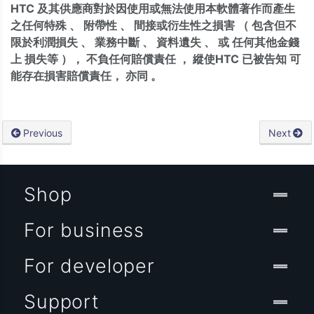
HTC
及其供應商對於因使用或無法使用本軟體著作而產生
之任何特殊
、
附帶性
、
間接或衍生性之損害
（
包含但不
限於利潤損失
、
業務中斷
、
資料遺失
、
或
任何其他金錢
上
損失等
），
不負任何賠償責任
，
縱使HTC
已被告知
可
能存在損害賠償責任，
亦同
。
Previous
Next
Shop
For business
For developer
Support