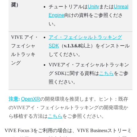
奨）
チュートリアルは
Unity
または
Unreal
Engine
向けの資料をご参照くださ
い。
VIVE
アイ・
アイ・フェイシャルトラッキング
フェイシャ
SDK
（
v.1.3.6.8
以上）をインストール
ルトラッキ
してください。
ング
VIVE
アイ・フェイシャルトラッキン
グ
SDKに関する資料は
こちら
をご参
照ください。
注意:
OpenXR
の開発環境を推奨します。ヒント：既存
のVIVE
アイ・フェイシャルトラッキング
の開発環境か
ら移植する方法は
こちら
をご参照ください。
VIVE Focus 3
をご利用の場合は、
VIVE Businessストリーミ