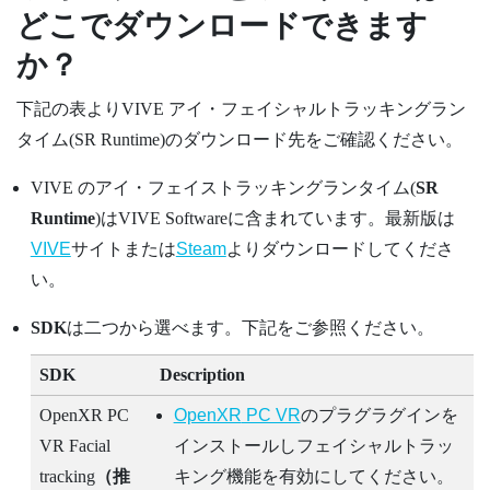
どこでダウンロードできます
か？
下記の表より
VIVE
アイ・フェイシャルトラッキング
ラン
タイム(SR Runtime)のダウンロード先をご確認ください。
VIVE のアイ・フェイストラッキングランタイム(
SR
Runtime
)は
VIVE
Softwareに含まれています。最新版は
VIVE
サイトまたは
Steam
よりダウンロードしてくださ
い。
SDK
は二つから選べます。下記をご参照ください。
SDK
Description
OpenXR
PC
OpenXR
PC VR
のプラグラグインを
VR Facial
インストールしフェイシャルトラッ
tracking
（推
キング機能を有効にしてください。