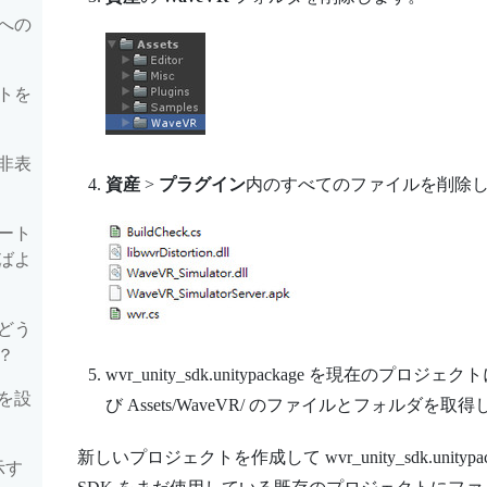
への
トを
非表
資産
>
プラグイン
内のすべてのファイルを削除
ート
ばよ
どう
？
wvr_unity_sdk.unitypackage
を現在のプロジェクト
を設
び
Assets/WaveVR/
のファイルとフォルダを取得
新しいプロジェクトを作成して
wvr_unity_sdk.unitypa
示す