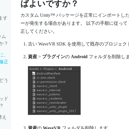
ばよいですか？
カスタム
Unity™
パッケージを正常にインポートし
ます
ーが発生する場合があります。 以下の手順に従って
正してください。
ラム
か？
古い
WaveVR
SDK を使用して既存のプロジェク
に、
資産
>
プラグイン
の
Android
フォルダを削除し
修正
どう
ッド
？
替え
資産
の
WaveVR
フォルダを削除します。