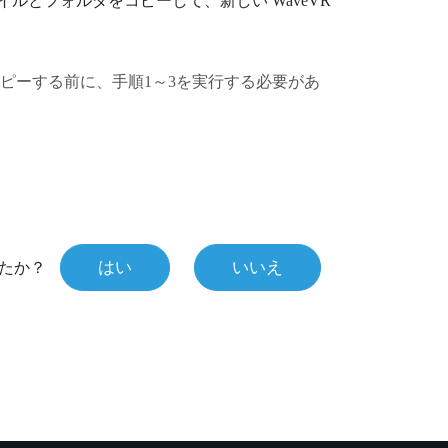
ァイルとフォルダをコピーして、新しい
WaveVR
ピーする前に、手順1～3を実行する必要があ
はい
いいえ
たか？