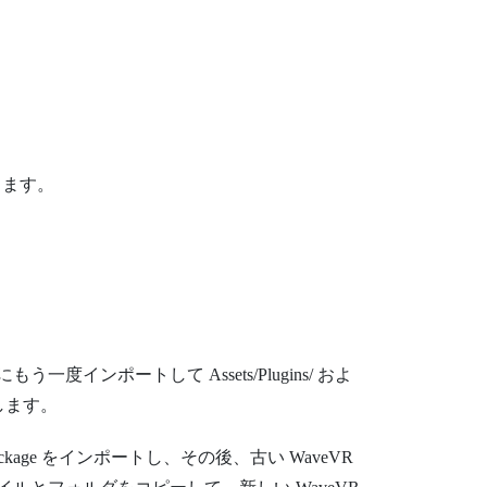
します。
にもう一度インポートして
Assets/Plugins/
およ
します。
ckage
をインポートし、その後、古い
WaveVR