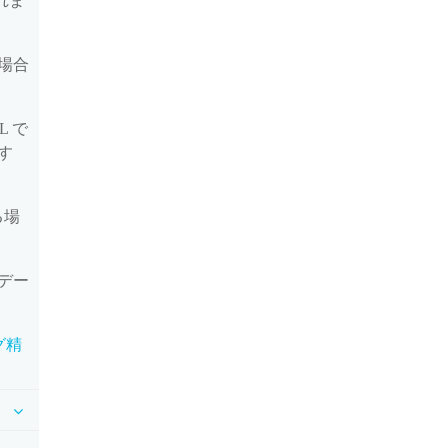
れま
場合
L で
す
る場
デー
グ精