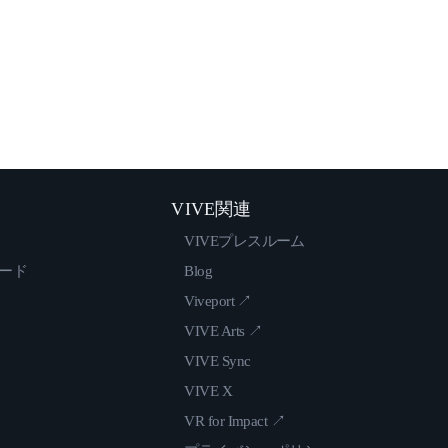
VIVE関連
VIVEプレスルーム
ロード
Blog
Viveport ↗
VIVE Arts ↗
VIVE Sync
VIVE X
VR for Impact ↗