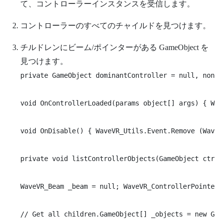
て、コントローラーインスタンスを受信します。
コントローラーのすべてのチャイルドを見つけます。
チルドレンにビーム/ポインターがある GameObject を
見つけます。
private GameObject dominantController = null, nonDo
void OnControllerLoaded(params object[] args) { Wav
void OnDisable() { WaveVR_Utils.Event.Remove (WaveV
private void listControllerObjects(GameObject ctrlr
WaveVR_Beam _beam = null; WaveVR_ControllerPointer 
// Get all children.GameObject[] _objects = new Gam