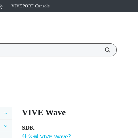
VIVEPORT Console
务
VIVE Wave
SDK
什么是 VIVE Wave？