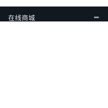
在线商城
企业用户
开发者专区
服务
关于VIVE
定位