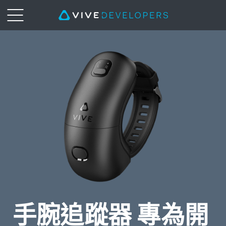
手
腕
追
蹤
器
手腕追蹤器 專為開