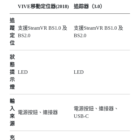
VIVE移動定位器(2018)
追踪器（3.0）
追
蹤
支援SteamVR BS1.0 及
支援SteamVR BS1.0 及
定
BS2.0
BS2.0
位
狀
態
提
LED
LED
示
燈
輸
入
電源按鈕、連接器、
電源按鈕、連接器
來
USB-C
源
充