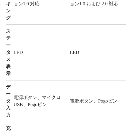
キ
ョン1.0 対応
ョン1.0 および 2.0 対応
ン
グ
ス
テ
ー
タ
LED
LED
ス
表
示
デ
ー
電源ボタン、マイクロ
タ
電源ボタン、Pogoピン
USB、Pogoピン
入
力
充